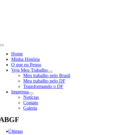
Skip
to
content
Toggle
Navigation
Home
Minha História
O que eu Penso
Veja Meu Trabalho
Meu trabalho pelo Brasil
Meu trabalho pelo DF
Transformando o DF
Imprensa
Notícias
Contato
Galeria
ABGF
Últimas