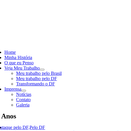
Skip
to
content
ggle
vigation
Home
Minha História
O que eu Penso
Veja Meu Trabalho
Meu trabalho pelo Brasil
Meu trabalho pelo DF
Transformando o DF
Imprensa
Notícias
Contato
Galeria
 Anos
staque pelo DF,Pelo DF