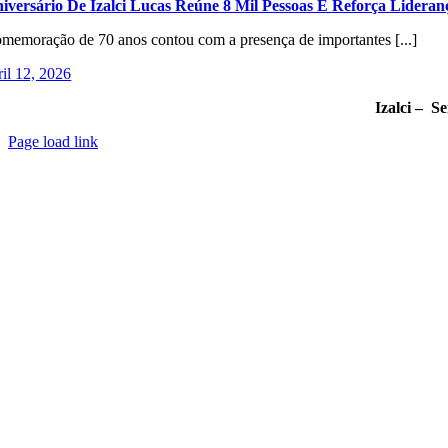
iversário De Izalci Lucas Reúne 8 Mil Pessoas E Reforça Lider
memoração de 70 anos contou com a presença de importantes [...]
ril 12, 2026
Izalci – S
Page load link
Go
to
Top