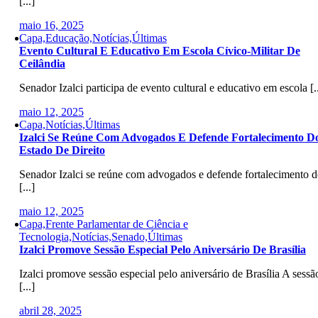
[...]
maio 16, 2025
Capa,Educação,Notícias,Últimas
Evento Cultural E Educativo Em Escola Cívico-Militar De
Ceilândia
Senador Izalci participa de evento cultural e educativo em escola [..
maio 12, 2025
Capa,Notícias,Últimas
Izalci Se Reúne Com Advogados E Defende Fortalecimento D
Estado De Direito
Senador Izalci se reúne com advogados e defende fortalecimento 
[...]
maio 12, 2025
Capa,Frente Parlamentar de Ciência e
Tecnologia,Notícias,Senado,Últimas
Izalci Promove Sessão Especial Pelo Aniversário De Brasília
Izalci promove sessão especial pelo aniversário de Brasília A sessã
[...]
abril 28, 2025