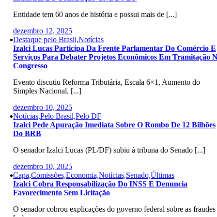
Entidade tem 60 anos de história e possui mais de [...]
dezembro 12, 2025
Destaque pelo Brasil,Notícias
Izalci Lucas Participa Da Frente Parlamentar Do Comércio E
Serviços Para Debater Projetos Econômicos Em Tramitação 
Congresso
Evento discutiu Reforma Tributária, Escala 6×1, Aumento do
Simples Nacional, [...]
dezembro 10, 2025
Notícias,Pelo Brasil,Pelo DF
Izalci Pede Apuração Imediata Sobre O Rombo De 12 Bilhões
Do BRB
O senador Izalci Lucas (PL/DF) subiu à tribuna do Senado [...]
dezembro 10, 2025
Capa,Comissões,Economia,Notícias,Senado,Últimas
Izalci Cobra Responsabilização Do INSS E Denuncia
Favorecimento Sem Licitação
O senador cobrou explicações do governo federal sobre as fraudes