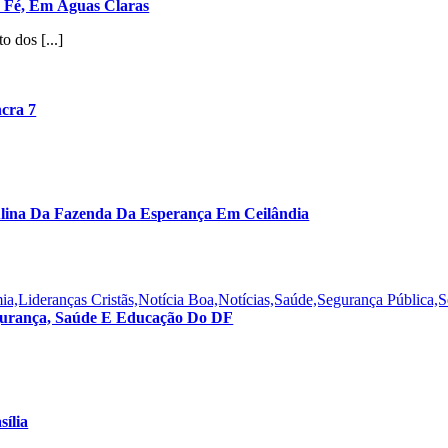
la Fé, Em Águas Claras
o dos [...]
ncra 7
ulina Da Fazenda Da Esperança Em Ceilândia
,Lideranças Cristãs,Notícia Boa,Notícias,Saúde,Segurança Pública,
egurança, Saúde E Educação Do DF
ília