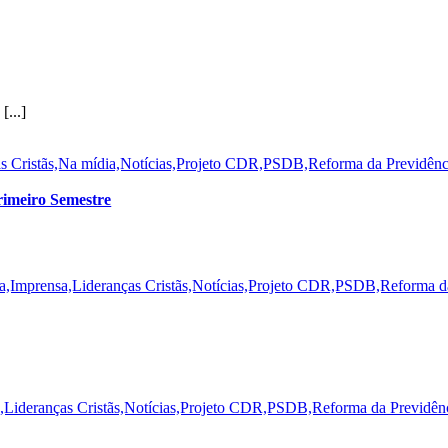
[...]
as Cristãs,Na mídia,Notícias,Projeto CDR,PSDB,Reforma da Previdênc
imeiro Semestre
a,Imprensa,Lideranças Cristãs,Notícias,Projeto CDR,PSDB,Reforma d
,Lideranças Cristãs,Notícias,Projeto CDR,PSDB,Reforma da Previdênci