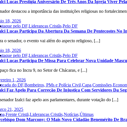
alci Lucas Prestigia Aniversário De Três Anos Da Igreja Viver Pe
nador destacou a importância das instituições religiosas no fortaleciment
io 18, 2026
staque pelo DF,Lideranças Cristãs,Pelo DF
alci Lucas Participa Da Abertura Da Semana De Pentecostes No I
ra o senador, o evento vai além do aspecto religioso, [...]
io 18, 2026
staque pelo DF,Lideranças Cristãs,Pelo DF
alci Lucas Participa De Missa Para Celebrar Nova Unidade Masc
paço fica no Incra 9, no Setor de Chácaras, e [...]
vereiro 1, 2026
ncada do DF,Bombeiros, PMs e Polícia Civil,Capa,Comissões,Economia
alci Faz Apelo Para Correção De Injustiça Com Servidores Da S
senador Izalci faz apelo aos parlamentares, durante votação do [...]
rço 21, 2025
pa,Frente Cristã,Lideranças Cristãs,Notícias,Últimas
cebispo Dom Marcony: O Mais Novo Cidadão Benemérito De Bras