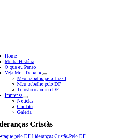
Skip
to
content
ggle
vigation
Home
Minha História
O que eu Penso
Veja Meu Trabalho
Meu trabalho pelo Brasil
Meu trabalho pelo DF
Transformando o DF
Imprensa
Notícias
Contato
Galeria
deranças Cristãs
staque pelo DF,Lideranças Cristãs,Pelo DF