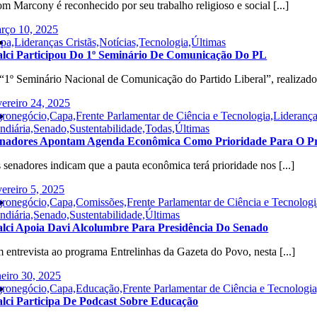
m Marcony é reconhecido por seu trabalho religioso e social [...]
rço 10, 2025
pa,Lideranças Cristãs,Notícias,Tecnologia,Últimas
alci Participou Do 1º Seminário De Comunicação Do PL
“1º Seminário Nacional de Comunicação do Partido Liberal”, realizado 
vereiro 24, 2025
ronegócio,Capa,Frente Parlamentar de Ciência e Tecnologia,Lideranç
ndiária,Senado,Sustentabilidade,Todas,Últimas
nadores Apontam Agenda Econômica Como Prioridade Para O Pr
 senadores indicam que a pauta econômica terá prioridade nos [...]
vereiro 5, 2025
ronegócio,Capa,Comissões,Frente Parlamentar de Ciência e Tecnologi
ndiária,Senado,Sustentabilidade,Últimas
alci Apoia Davi Alcolumbre Para Presidência Do Senado
 entrevista ao programa Entrelinhas da Gazeta do Povo, nesta [...]
neiro 30, 2025
ronegócio,Capa,Educação,Frente Parlamentar de Ciência e Tecnologia
alci Participa De Podcast Sobre Educação